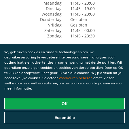
Maandag
11:45 - 23:00
Dinsdag
11:45 - 19:00
Woensdag
11:45 - 23:00
Donderdag
Gesloten
Vrijdag
Gesloten
Zaterdag
11:45 - 00:00
Zondag
11:45 - 23:30
Wij gebruiken cookies en andere technologieën om uw
gebruikerservaring te verbeteren, te personaliseren, analyses voor
optimalisatie en advertenties in samenwerking met derde partijen. Wij
gebruiken onze eigen cookies en cookies van derde partijen. Door op OK
te klikken accepteert u het gebruik van alle cookies. Wij plaatsen altijd
noodzakelijke cookies. Selecteer
Voorkeuren beheren
om te kiezen
welke cookies u wilt accepteren, om uw voorkeur aan te passen en voor
meer informatie.
OK
Essentiële